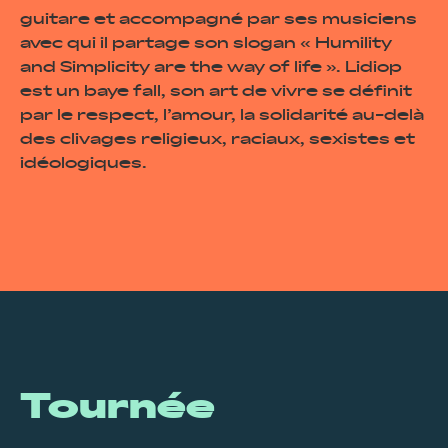
guitare et accompagné par ses musiciens
avec qui il partage son slogan « Humility
and Simplicity are the way of life ». Lidiop
est un baye fall, son art de vivre se définit
par le respect, l’amour, la solidarité au-delà
des clivages religieux, raciaux, sexistes et
idéologiques.
Tournée