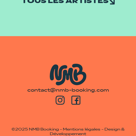
TOUS LES ARTISTES
contact@nmb-booking.com
©2025 NMB Booking -
Mentions légales
-
Design &
Développement