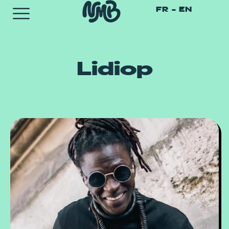
FR
EN
Lidiop